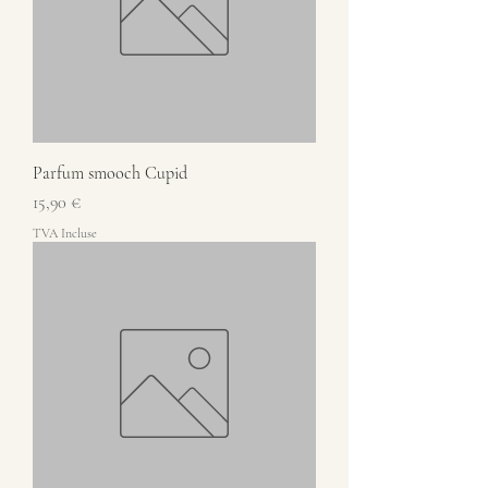
Parfum smooch Cupid
Prix
15,90 €
TVA Incluse