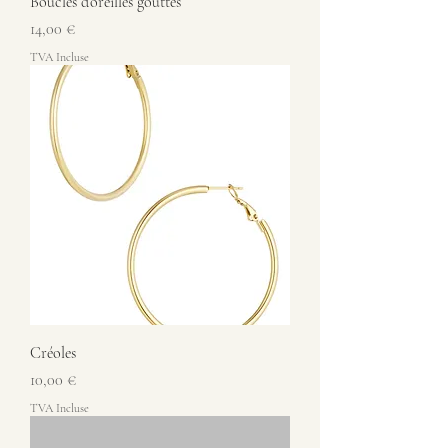
Boucles d’oreilles gouttes
Prix
14,00 €
TVA Incluse
Créoles
Prix
10,00 €
TVA Incluse