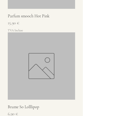
Parfum smooch Hot Pink
Prix
15,90 €
TVA Incluse
Brume So Lolllipop
Prix
6,90 €