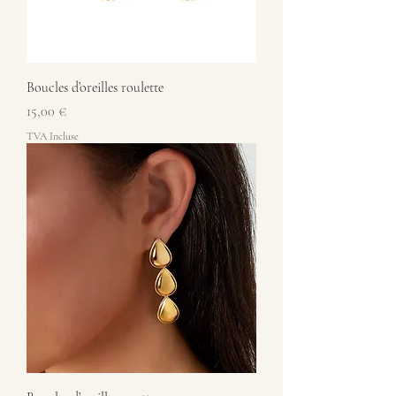
Boucles d’oreilles roulette
Prix
15,00 €
TVA Incluse