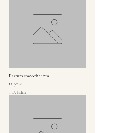
Parfum smooch vixen
Prix
15,90 €
TVA Incluse