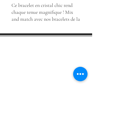
Ce bracelet en cristal chic rend
chaque tenue magnifique ! Mix
and match avec nos bracelets de la
collection !
Taille du bracelet : 17 cm
Contact
fermoir compris
Matériau : acier inoxydable
Boutique
A propos
Conditions générales des ventes
Mentions légales
Conseils d'entretien
MARCANEL STORE