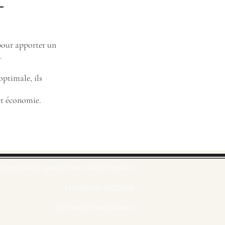
 pour apporter un
.
optimale, ils
 et économie.
Conditions générales des ventes
Mentions légales
Conseils d'entretien