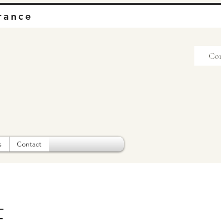
rance
Co
s
Contact
E